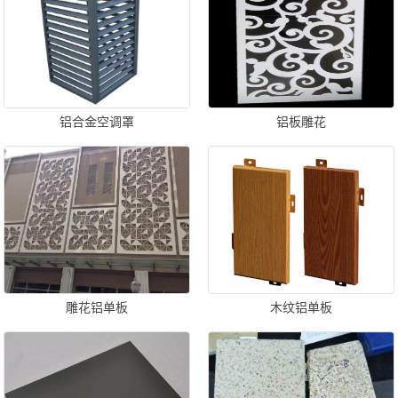
铝合金空调罩
铝板雕花
雕花铝单板
木纹铝单板