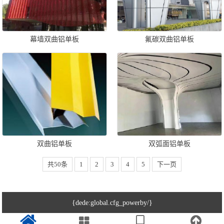
幕墙双曲铝单板
氟碳双曲铝单板
双曲铝单板
双弧面铝单板
共50条
1
2
3
4
5
下一页
{dede:global.cfg_powerby/}