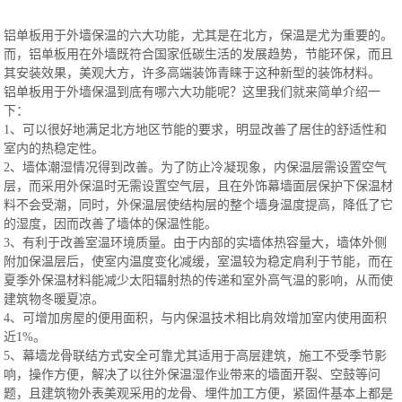
铝单板用于外墙保温的六大功能，尤其是在北方，保温是尤为重要的。
而，铝单板用在外墙既符合国家低碳生活的发展趋势，节能环保，而且
其安装效果，美观大方，许多高端装饰青睐于这种新型的装饰材料。
铝单板用于外墙保温到底有哪六大功能呢？这里我们就来简单介绍一
下：
1、可以很好地满足北方地区节能的要求，明显改善了居住的舒适性和
室内的热稳定性。
2、墙体潮湿情况得到改善。为了防止冷凝现象，内保温层需设置空气
层，而采用外保温时无需设置空气层，且在外饰幕墙面层保护下保温材
料不会受潮，同时，外保温层使结构层的整个墙身温度提高，降低了它
的湿度，因而改善了墙体的保温性能。
3、有利于改善室温环境质量。由于内部的实墙体热容量大，墙体外侧
附加保温层后，使室内温度变化减缓，室温较为稳定肩利于节能，而在
夏季外保温材料能减少太阳辐射热的传递和室外高气温的影响，从而使
建筑物冬暖夏凉。
4、可增加房屋的便用面积，与内保温技术相比肩效增加室内使用面积
近1%。
5、幕墙龙骨联结方式安全可靠尤其适用于高层建筑，施工不受季节影
响，操作方便，解决了以往外保温湿作业带来的墙面开裂、空鼓等问
题，且建筑物外表美观采用的龙骨、埋件加工方便，紧固件基本上都是