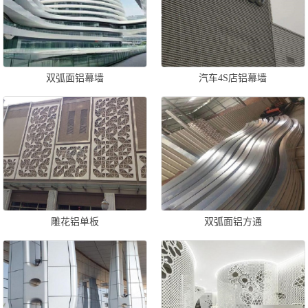
双弧面铝幕墙
汽车4S店铝幕墙
雕花铝单板
双弧面铝方通