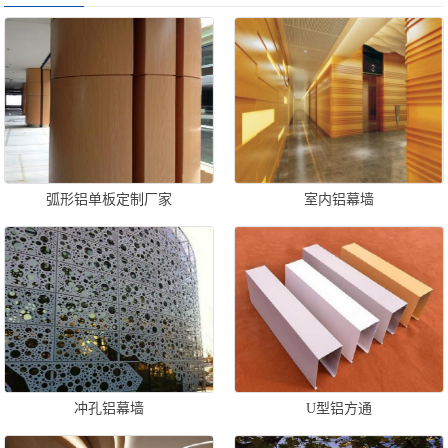
弧形铝单板定制厂家
室内铝幕墙
冲孔铝幕墙
U型铝方通