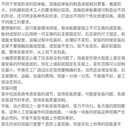
不同于常规形状的铝单板，双曲铝单板的制造进程相对费事，难度较
大，对机器和技术工人的要求相比较高。双曲铝单板幕墙可制造出不同
的形状，还可喷涂各种色彩的漆，打造出不同的个性化修建风格，满意
不同施工的要求。
要想做的好，就只能是模块拼接，每块板都是独立不可互换的成型面，
板材成型好以后用统一可互换的后支架固定好，后支架的尺寸固定，和
墙面龙骨配套，运输过程中包装好，处理好不变形，安装的时候安装后
支架不要碰触前面成型面，成型面不受力。就不会变形。最好前面贴
膜。整体安装完毕，从上到下去包装。
小编感觉要是这么做了应该就没有问题了，扭曲变形很大程度上是在墙
面安装的时候造成的，你在上墙前就固定在支架上，变形范围可以控制
在最小，毕竟在工厂调试比在现场要精确的多。当然这会增加安装，后
支架模块，运输，包装的费用。但是一分钱一分货。不是做不好，是工
钱没花到位。
安装问题
其中包括系统考虑安装的调节，现场安装质量，可能是安装问题，系统
安装调节的考虑，现场安装质量控制。
平板，估计原因之一是平板安装弯曲时，受力不均匀。各方面的原因都
有，这种人工安装操作的双曲线面，一块板一块板的拼装这种效果产生
是必然的。毕竟不是在电脑上作图效果好。
首先你说的双曲只是整个造型上是双曲，但是实际上你用的铝板是平