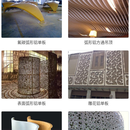
氟碳弧形铝单板
弧形铝方通吊顶
表面弧形铝单板
雕花铝单板