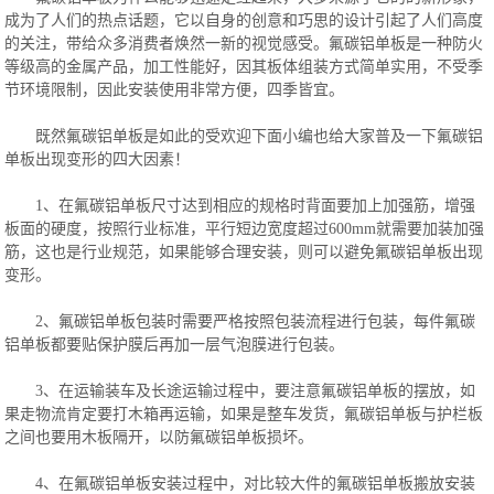
成为了人们的热点话题，它以自身的创意和巧思的设计引起了人们高度
的关注，带给众多消费者焕然一新的视觉感受。氟碳铝单板是一种防火
等级高的金属产品，加工性能好，因其板体组装方式简单实用，不受季
节环境限制，因此安装使用非常方便，四季皆宜。
既然氟碳铝单板是如此的受欢迎下面小编也给大家普及一下氟碳铝
单板出现变形的四大因素！
1、在氟碳铝单板尺寸达到相应的规格时背面要加上加强筋，增强
板面的硬度，按照行业标准，平行短边宽度超过600mm就需要加装加强
筋，这也是行业规范，如果能够合理安装，则可以避免氟碳铝单板出现
变形。
2、氟碳铝单板包装时需要严格按照包装流程进行包装，每件氟碳
铝单板都要贴保护膜后再加一层气泡膜进行包装。
3、在运输装车及长途运输过程中，要注意氟碳铝单板的摆放，如
果走物流肯定要打木箱再运输，如果是整车发货，氟碳铝单板与护栏板
之间也要用木板隔开，以防氟碳铝单板损坏。
4、在氟碳铝单板安装过程中，对比较大件的氟碳铝单板搬放安装