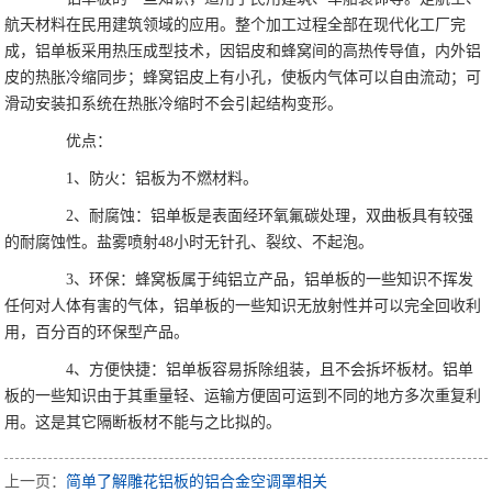
航天材料在民用建筑领域的应用。整个加工过程全部在现代化工厂完
成，铝单板采用热压成型技术，因铝皮和蜂窝间的高热传导值，内外铝
皮的热胀冷缩同步；蜂窝铝皮上有小孔，使板内气体可以自由流动；可
滑动安装扣系统在热胀冷缩时不会引起结构变形。
优点：
1、防火：铝板为不燃材料。
2、耐腐蚀：铝单板是表面经环氧氟碳处理，双曲板具有较强
的耐腐蚀性。盐雾喷射48小时无针孔、裂纹、不起泡。
3、环保：蜂窝板属于纯铝立产品，铝单板的一些知识不挥发
任何对人体有害的气体，铝单板的一些知识无放射性并可以完全回收利
用，百分百的环保型产品。
4、方便快捷：铝单板容易拆除组装，且不会拆坏板材。铝单
板的一些知识由于其重量轻、运输方便固可运到不同的地方多次重复利
用。这是其它隔断板材不能与之比拟的。
上一页：
简单了解雕花铝板的铝合金空调罩相关