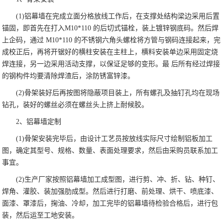
(1)铝幕墙在完成立面分格放线工作后，在支撑处结构梁边采用后置
锚固，即首先在打入M10*110 的后切式锚栓，装上镀锌钢底码。然后焊
上企码，通过 M10*110 的不锈钢六角头螺栓将方管与钢码连接起来，完
成校正后，再将开锯好的横柱安装在主柱上，横料安装单边采用固定烧
焊连接，另一边采用活动支撑，以保证足够的变形。最 后所有经过焊接
的钢构件均要清除焊渣后，涂防锈富锌漆。
(2)骨架装好后再按图将隐蔽项目装上，所有螺孔及抽钉孔均在现场
钻孔，装好的螺丝必须在螺丝头上挤上耐候胶。
2、铝幕墙定制
(1)骨架安装完毕后，由设计工艺员按放线实际尺寸绘制铝板加工
图，确定其型号、规格、数量、表面处理要求，然后由采购员联系加工
事宜。
(2)生产厂家按照铝幕墙加工成型图，进行剪、冲、折、钻、种钉、
焊角、灌胶、装加强肋成型。然后进行打磨、前处理、烘干、喷底漆、
面漆、罩漆后，掬油、冷却，加工完毕的铝幕墙待检验合格后，进行包
装，然后运至工地安装。