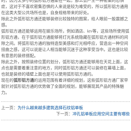
的，因为太多小的弧形铝方通聚在一起，那么会产生一种密集的恐惧
症，这对于不喜欢密集恐惧的人来说是较为难受的，所以弧形铝方通用
在这类大型公共场所也是，自身规格带来的好处。
除此之外弧形铝方通还能够装修比较独特的图案，给人眼前一股震撼之
感。
弧形铝方通还能够运用在娱乐场所，例如酒店、ktv等，这些场所使用弧
形铝方通，在于弧形铝方通能够将灯光系统隐藏在弧形铝方通材料的间
隙之间。将弧形铝方通的独特造型美感和灯光相呼应，营造出一种空间
扭曲之感，这可以说是让人相当能够沉迷于这种享受当中。这也是比较
有意思的装修搭配。
除此之外，按照装修位置的划分，弧形铝方通还能够用在天花上面，这
点也是需要着重注意的地方，同时弧形铝方通还可以装修在幕墙上面，
也就是装修的墙壁上面也是可以使用弧形铝方通的。
现在的
弧形铝方通
的运用范围有着详细的规划，这些弧形铝方通厂家早
就针对弧形铝方通的优势做了全面的规划，能够展现其产品的特殊魅
力。
上一页：
为什么越来越多建筑选择石纹铝单板
下一页：
冲孔铝单板应用空间主要有哪些