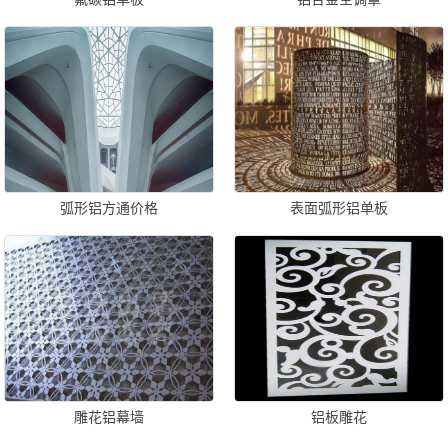
弧形铝方通价格
表面弧形铝单板
雕花铝幕墙
铝板雕花