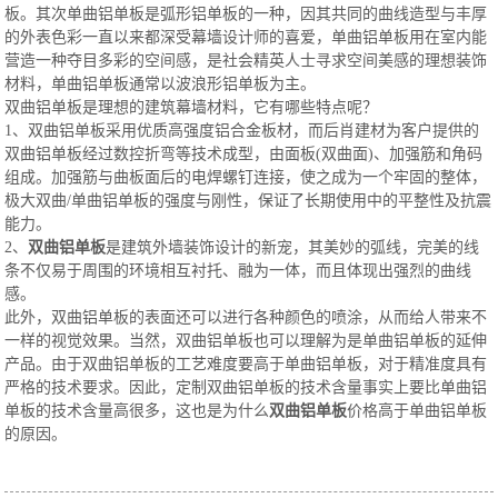
板。其次单曲铝单板是弧形铝单板的一种，因其共同的曲线造型与丰厚
的外表色彩一直以来都深受幕墙设计师的喜爱，单曲铝单板用在室内能
营造一种夺目多彩的空间感，是社会精英人士寻求空间美感的理想装饰
材料，单曲铝单板通常以波浪形铝单板为主。
双曲铝单板是理想的建筑幕墙材料，它有哪些特点呢？
1、双曲铝单板采用优质高强度铝合金板材，而后肖建材为客户提供的
双曲铝单板经过数控折弯等技术成型，由面板(双曲面)、加强筋和角码
组成。加强筋与曲板面后的电焊螺钉连接，使之成为一个牢固的整体，
极大双曲/单曲铝单板的强度与刚性，保证了长期使用中的平整性及抗震
能力。
2、
双曲铝单板
是建筑外墙装饰设计的新宠，其美妙的弧线，完美的线
条不仅易于周围的环境相互衬托、融为一体，而且体现出强烈的曲线
感。
此外，双曲铝单板的表面还可以进行各种颜色的喷涂，从而给人带来不
一样的视觉效果。当然，双曲铝单板也可以理解为是单曲铝单板的延伸
产品。由于双曲铝单板的工艺难度要高于单曲铝单板，对于精准度具有
严格的技术要求。因此，定制双曲铝单板的技术含量事实上要比单曲铝
单板的技术含量高很多，这也是为什么
双曲铝单板
价格高于单曲铝单板
的原因。