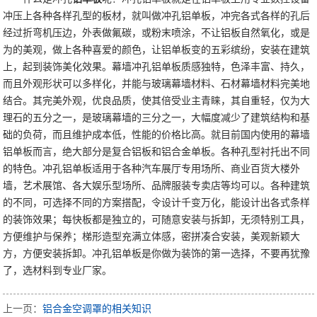
冲压上各种各样孔型的板材，就叫做冲孔铝单板，冲完各式各样的孔后
经过折弯机压边，外表做氟碳，或粉末喷涂，不让铝板自然氧化，或是
为的美观，做上各种喜爱的颜色，让铝单板变的五彩缤纷，安装在建筑
上，起到装饰美化效果。
幕墙冲孔铝单板质感独特，色泽丰富、持久，
而且外观形状可以多样化，并能与玻璃幕墙材料、石材幕墙材料完美地
结合。其完美外观，优良品质，使其倍受业主青睐，其自重轻，仅为大
理石的五分之一，是玻璃幕墙的三分之一，大幅度减少了建筑结构和基
础的负荷，而且维护成本低，性能的价格比高。就目前国内使用的幕墙
铝单板而言，绝大部分是复合铝板和铝合金单板。各种孔型衬托出不同
的特色。冲孔铝单板适用于各种汽车展厅专用场所、商业百货大楼外
墙，艺术展馆、各大娱乐型场所、品牌服装专卖店等均可以。
各种建筑
的不同，可选择不同的方案搭配，令设计千变万化，能设计出各式条样
的装饰效果；每快板都是独立的，可随意安装与拆卸，无须特别工具，
方便维护与保养；梯形造型充满立体感，密拼凑合安装，美观新颖大
方，方便安装拆卸。冲孔铝单板是你做为装饰的第一选择，不要再犹豫
了，选材料到专业厂家。
上一页：
铝合金空调罩的相关知识